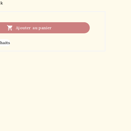
ck

Ajouter au panier
uhaits