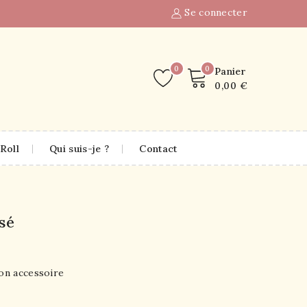
Se connecter
0
0
Panier
0,00 €
Roll
Qui suis-je ?
Contact
sé
bon accessoire