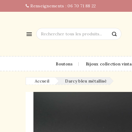
Renseignements : 06 70 71 88 22

Boutons
Bijoux collection vint
Accueil
Darcy bleu métallisé