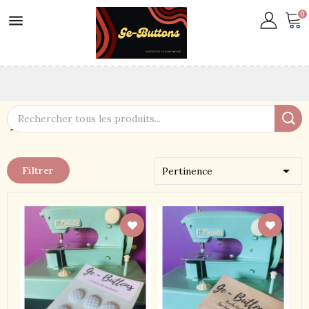
0

Tissu

Filtrer
Pertinence