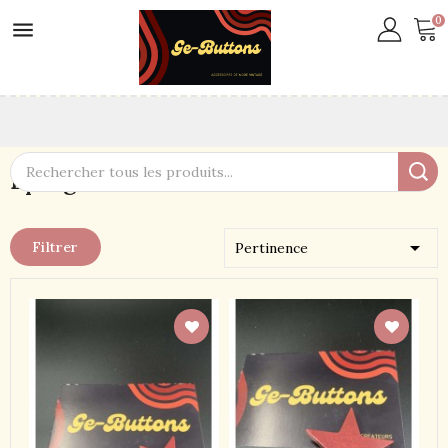
0

Epingles cheveux

Filtrer
Pertinence