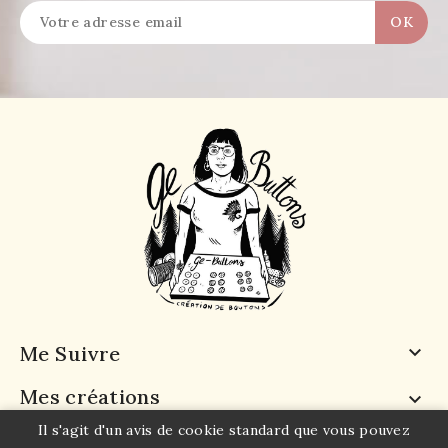
Me Suivre

Mes créations

Il s'agit d'un avis de cookie standard que vous pouvez
A propos
